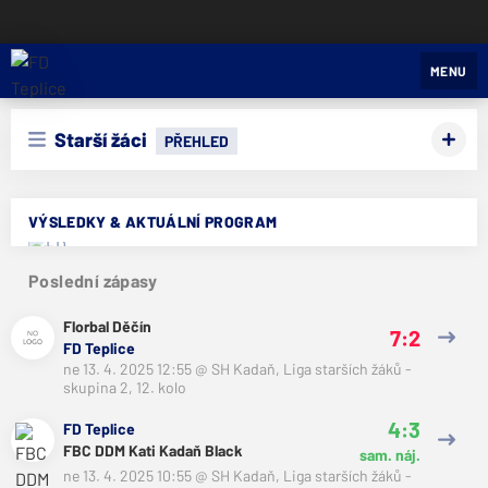
FD Teplice
MENU
Starší žáci
PŘEHLED
VÝSLEDKY & AKTUÁLNÍ PROGRAM
Poslední zápasy
Florbal Děčín
7:2
FD Teplice
ne 13. 4. 2025 12:55
@
SH Kadaň
,
Liga starších žáků -
skupina 2, 12. kolo
4:3
FD Teplice
FBC DDM Kati Kadaň Black
sam. náj.
ne 13. 4. 2025 10:55
@
SH Kadaň
,
Liga starších žáků -