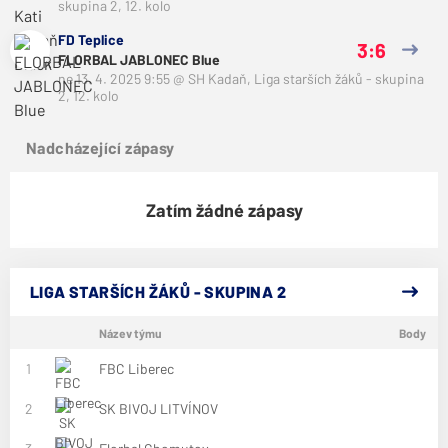
skupina 2, 12. kolo
FD Teplice
3:6
FLORBAL JABLONEC Blue
ne 13. 4. 2025 9:55
@
SH Kadaň
,
Liga starších žáků - skupina
2, 12. kolo
Nadcházející zápasy
Zatím žádné zápasy
LIGA STARŠÍCH ŽÁKŮ - SKUPINA 2
Název týmu
Body
1
FBC Liberec
2
SK BIVOJ LITVÍNOV