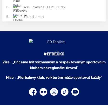
15
ASK Lovosice - LFP "G" Grey
16
Florbal Jirkov
#EFDÉČKO
Vize : „Chceme být významným a respektovaným sportovním
klubem na regionální úrovni“
Mise : „Florbalový klub, ve kterém může sportovat každý“
Facebook
Flickr
Instagram
TikTok
YouTube