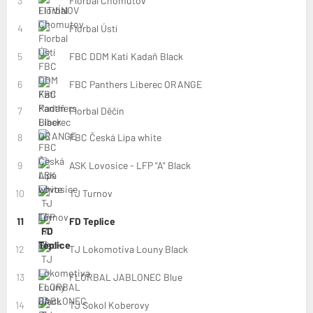
3
Florbal Chomutov
4
Florbal Ústí
5
FBC DDM Kati Kadaň Black
6
FBC Panthers Liberec ORANGE
7
Florbal Děčín
8
FBC Česká Lípa white
9
ASK Lovosice - LFP "A" Black
10
TJ Turnov
11
FD Teplice
12
TJ Lokomotiva Louny Black
13
FLORBAL JABLONEC Blue
14
TJ Sokol Koberovy