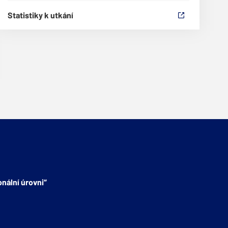
Statistiky k utkání
nální úrovni“