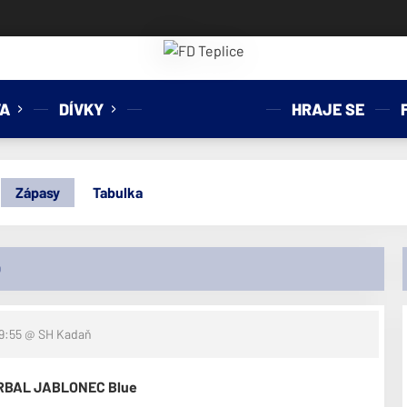
A
DÍVKY
HRAJE SE
Zápasy
Tabulka
O
 9:55
@ SH Kadaň
ORBAL JABLONEC Blue