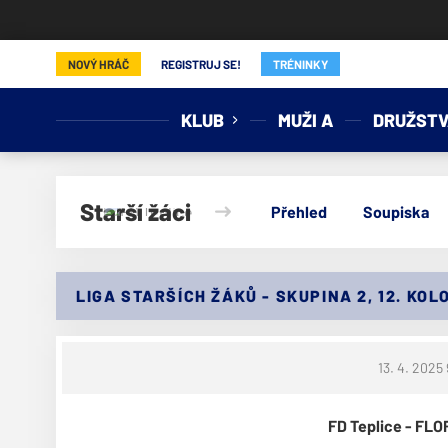
FD Teplice
NOVÝ HRÁČ
REGISTRUJ SE!
TRÉNINKY
KLUB
MUŽI A
DRUŽSTV
Starší žáci
Přehled
Soupiska
LIGA STARŠÍCH ŽÁKŮ - SKUPINA 2, 12. KOL
13. 4. 2025
FD Teplice - FL