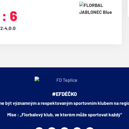
 : 6
,2:4,0:0
#EFDÉČKO
me být významným a respektovaným sportovním klubem na regio
Mise : „Florbalový klub, ve kterém může sportovat každý“