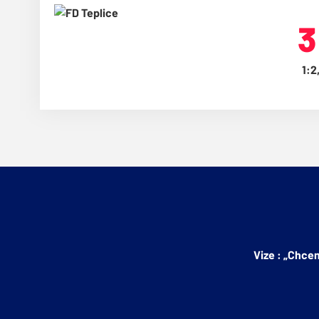
3
1:2
Vize : „Chce