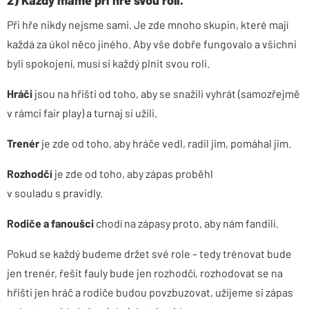
2) Každý máme při hře svou roli.
Při hře nikdy nejsme sami. Je zde mnoho skupin, které mají
každá za úkol něco jiného. Aby vše dobře fungovalo a všichni
byli spokojení, musí si každý plnit svou roli.
Hráči
jsou na hřišti od toho, aby se snažili vyhrát (samozřejmě
v rámci fair play) a turnaj si užili.
Trenér
je zde od toho, aby hráče vedl, radil jim, pomáhal jim.
Rozhodčí
je zde od toho, aby zápas proběhl
v souladu s pravidly.
Rodiče a fanoušci
chodí na zápasy proto, aby nám fandili.
Pokud se každý budeme držet své role – tedy trénovat bude
jen trenér, řešit fauly bude jen rozhodčí, rozhodovat se na
hřišti jen hráč a rodiče budou povzbuzovat, užijeme si zápas