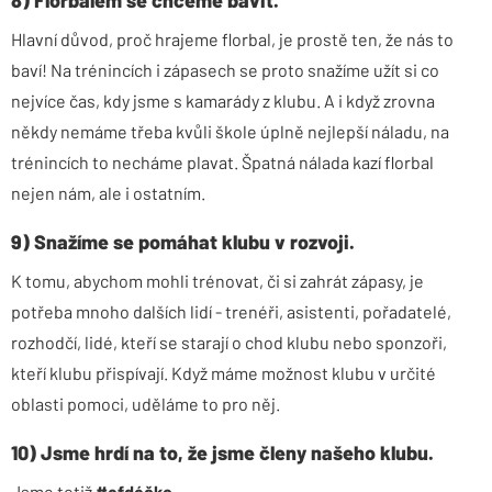
8) Florbalem se chceme bavit.
Hlavní důvod, proč hrajeme florbal, je prostě ten, že nás to
baví! Na trénincích i zápasech se proto snažíme užít si co
nejvíce čas, kdy jsme s kamarády z klubu. A i když zrovna
někdy nemáme třeba kvůli škole úplně nejlepší náladu, na
trénincích to necháme plavat. Špatná nálada kazí florbal
nejen nám, ale i ostatním.
9) Snažíme se pomáhat klubu v rozvoji.
K tomu, abychom mohli trénovat, či si zahrát zápasy, je
potřeba mnoho dalších lidí - trenéři, asistenti, pořadatelé,
rozhodčí, lidé, kteří se starají o chod klubu nebo sponzoři,
kteří klubu přispívají. Když máme možnost klubu v určité
oblasti pomoci, uděláme to pro něj.
10) Jsme hrdí na to, že jsme členy našeho klubu.
Jsme totiž
#efdéčko
.