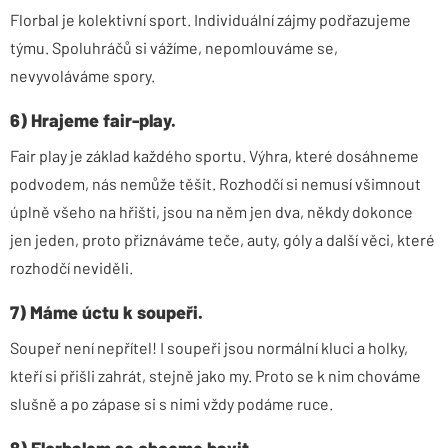
Florbal je kolektivní sport. Individuální zájmy podřazujeme
týmu. Spoluhráčů si vážíme, nepomlouváme se,
nevyvoláváme spory.
6) Hrajeme fair-play.
Fair play je základ každého sportu. Výhra, které dosáhneme
podvodem, nás nemůže těšit. Rozhodčí si nemusí všimnout
úplně všeho na hřišti, jsou na něm jen dva, někdy dokonce
jen jeden, proto přiznáváme teče, auty, góly a další věci, které
rozhodčí neviděli.
7) Máme úctu k soupeři.
Soupeř není nepřítel! I soupeři jsou normální kluci a holky,
kteří si přišli zahrát, stejně jako my. Proto se k nim chováme
slušně a po zápase si s nimi vždy podáme ruce.