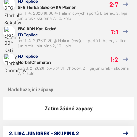
FD Teplice
2:7
GFG Florbal Sokolov KV Plamen
so 11. 4. 2026 16:00
@
Hala míčových sportů Liberec
,
2. liga
juniorek - skupina 2, 10. kolo
FBC DDM Kati Kadaň
7:1
FD Teplice
so 11. 4. 2026 11:30
@
Hala míčových sportů Liberec
,
2. liga
juniorek - skupina 2, 10. kolo
FD Teplice
1:2
Florbal Chomutov
so 28. 2. 2026 13:45
@
SH Chodov
,
2. liga juniorek - skupina
2, 9. kolo
Nadcházející zápasy
Zatím žádné zápasy
2. LIGA JUNIOREK - SKUPINA 2