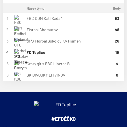
Název týmu
Body
1
FBC DDM Kati Kadaň
53
2
Florbal Chomutov
48
3
GFG Florbal Sokolov KV Plamen
26
4
FD Teplice
19
5
Crazy girls FBC Liberec B
4
6
SK BIVOJKY LITVÍNOV
0
#EFDÉČKO