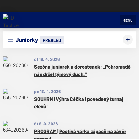
FD Teplice
MENU
Juniorky
PŘEHLED
čt 16. 4. 2026
Sezóna juniorek a dorostenek: „Pohromadě
nás držel týmový duch.“
po 13. 4. 2026
SOUHRN | Výhra Céčka i povedený turnaj
elévů!
čt 9. 4. 2026
PROGRAM | Poctivá várka zápasů na závěr
sezóny!