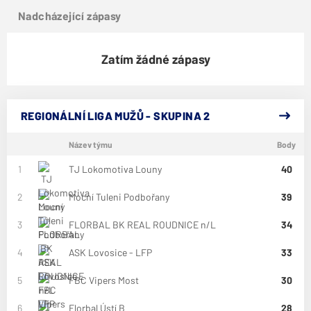
Nadcházející zápasy
Zatím žádné zápasy
REGIONÁLNÍ LIGA MUŽŮ - SKUPINA 2
Název týmu
Body
1
TJ Lokomotiva Louny
40
2
Mocní Tuleni Podbořany
39
3
FLORBAL BK REAL ROUDNICE n/L
34
4
ASK Lovosice - LFP
33
5
FBC Vipers Most
30
6
Florbal Ústí B
28