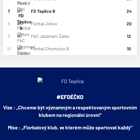
7
FD Teplice B
24
8
Florbal Jirkov
20
9
FbC Jazzmani Žatec
12
10
Florbal Chomutov B
10
#EFDÉČKO
Vize : „Chceme být významným a respektovaným sportovním
klubem na regionální úrovni“
Mise : „Florbalový klub, ve kterém může sportovat každý“