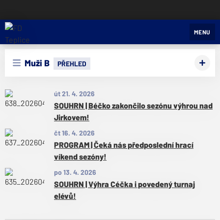
FD Teplice
MENU
Muži B
PŘEHLED
út 21. 4. 2026
SOUHRN | Béčko zakončilo sezónu výhrou nad
Jirkovem!
čt 16. 4. 2026
PROGRAM | Čeká nás předposlední hrací
víkend sezóny!
po 13. 4. 2026
SOUHRN | Výhra Céčka i povedený turnaj
elévů!