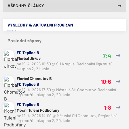
VŠECHNY ČLÁNKY
VÝSLEDKY & AKTUÁLNÍ PROGRAM
Poslední zápasy
FD Teplice B
7:4
Florbal Jirkov
ne 19. 4. 2026 10:30
@
SH Krupka
,
Regionální liga mužů -
skupina 2, 21. kolo
Florbal Chomutov B
10:6
FD Teplice B
ne 12. 4. 2026 17:30
@
Městská SH Chomutov
,
Regionální
liga mužů - skupina 2, 20. kolo
FD Teplice B
1:8
Mocní Tuleni Podbořany
ne 12. 4. 2026 14:00
@
Městská SH Chomutov
,
Regionální
liga mužů - skupina 2, 20. kolo