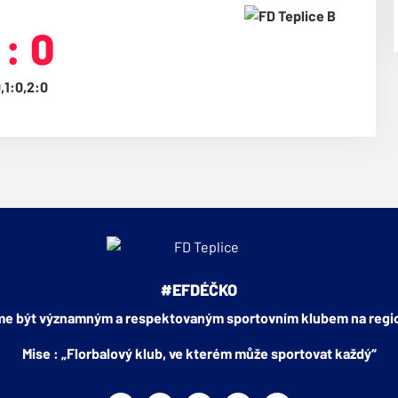
 : 0
,1:0,2:0
#EFDÉČKO
me být významným a respektovaným sportovním klubem na regio
Mise : „Florbalový klub, ve kterém může sportovat každý“