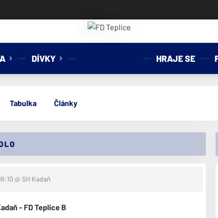
A
DÍVKY
HRAJE SE
Tabulka
Články
KOLO
16:10
@ SH Kadaň
adaň - FD Teplice B