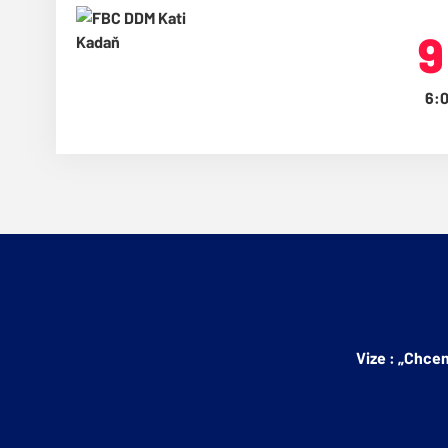
9
6:0
Vize : „Chce