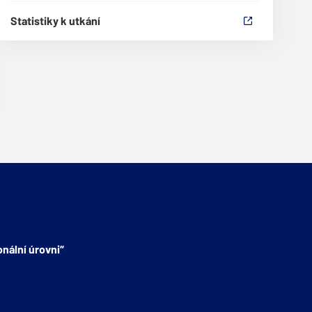
Statistiky k utkání
nální úrovni“