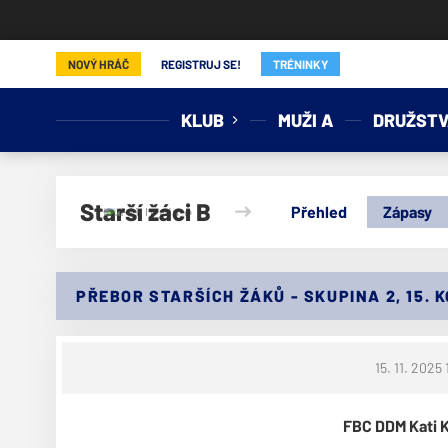
FD Teplice
NOVÝ HRÁČ
REGISTRUJ SE!
TRÉNINKY
KLUB
MUŽI A
DRUŽSTV
Starší žáci B
Přehled
Zápasy
PŘEBOR STARŠÍCH ŽÁKŮ - SKUPINA 2, 15. 
15. 11. 2025 
FBC DDM Kati K