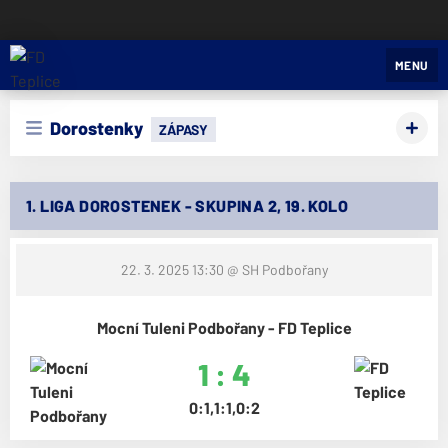
FD Teplice
MENU
Dorostenky
ZÁPASY
1. LIGA DOROSTENEK - SKUPINA 2, 19. KOLO
22. 3. 2025 13:30
@ SH Podbořany
Mocní Tuleni Podbořany - FD Teplice
1 : 4
0:1,1:1,0:2