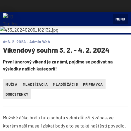
FD Teplice
MENU
út 6. 2. 2024
- Admin Web
Víkendový souhrn 3. 2. - 4. 2. 2024
První únorový víkend je za námi, pojďme se podívat na
výsledky našich kategorií!
MUŽI A
MLADŠÍ ŽÁCI A
MLADŠÍ ŽÁCI B
PŘÍPRAVKA
DOROSTENKY
Mužské áčko hrálo tuto sobotu velmi důležitý zápas, ve
kterém naši museli získat body a to se také naštěstí povedlo.