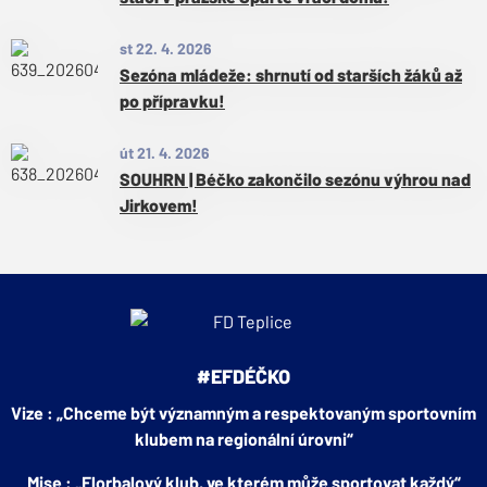
st 22. 4. 2026
Sezóna mládeže: shrnutí od starších žáků až
po přípravku!
út 21. 4. 2026
SOUHRN | Béčko zakončilo sezónu výhrou nad
Jirkovem!
#EFDÉČKO
Vize : „Chceme být významným a respektovaným sportovním
klubem na regionální úrovni“
Mise : „Florbalový klub, ve kterém může sportovat každý“