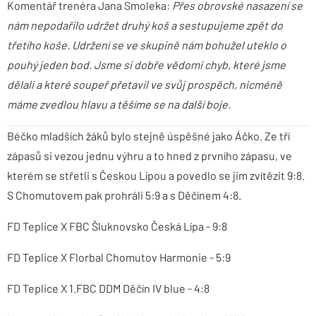
Komentář trenéra Jana Smoleka:
Přes obrovské nasazení se
nám nepodařilo udržet druhý koš a sestupujeme zpět do
třetího koše. Udržení se ve skupině nám bohužel uteklo o
pouhý jeden bod. Jsme si dobře vědomi chyb, které jsme
dělali a které soupeř přetavil ve svůj prospěch, nicméně
máme zvedlou hlavu a těšíme se na další boje.
Béčko mladších žáků bylo stejně úspěšné jako Áčko. Ze tří
zápasů si vezou jednu výhru a to hned z prvního zápasu, ve
kterém se střetli s Českou Lípou a povedlo se jim zvítězit 9:8.
S Chomutovem pak prohráli 5:9 a s Děčínem 4:8.
FD Teplice X FBC Šluknovsko Česká Lípa - 9:8
FD Teplice X Florbal Chomutov Harmonie - 5:9
FD Teplice X 1.FBC DDM Děčín IV blue - 4:8