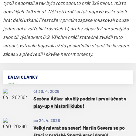
týmů nedorazil a tak bylo rozhodnuto hrát 3x9 minut, místo
obvyklých 2x9 minut. Někteří hráči si tak poprvé vyzkoušeli
hrát delší utkání. Přestože v prvním zápase inkasovali pouze
jeden gól a vstřelili krásných 17, druhý zápas byl náročnější a
skončil výsledkem 6:9. Všichni hráči statečně zvládli tuto
situaci, vytrvale bojovali až do posledního okamžiku každého
zápasu a předvedli i skvělé herní momenty.
DALŠÍ ČLÁNKY
čt 30. 4. 2026
Sezóna Áčka: skvělý podzim i první účast v
play-up v historii klubu!
pá 24. 4. 2026
Velký návrat na sever! Martin Severa se po
štaci v pražské Spartě vrací domů!