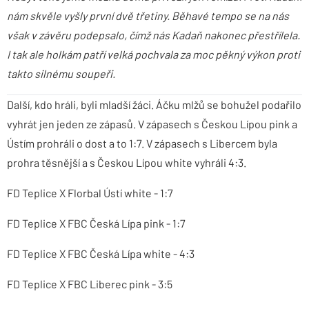
nám skvěle vyšly první dvě třetiny. Běhavé tempo se na nás
však v závěru podepsalo, čímž nás Kadaň nakonec přestřílela.
I tak ale holkám patří velká pochvala za moc pěkný výkon proti
takto silnému soupeři.
Další, kdo hráli, byli mladší žáci. Áčku mlžů se bohužel podařilo
vyhrát jen jeden ze zápasů. V zápasech s Českou Lípou pink a
Ústím prohráli o dost a to 1:7. V zápasech s Libercem byla
prohra těsnější a s Českou Lípou white vyhráli 4:3.
FD Teplice X Florbal Ústí white - 1:7
FD Teplice X FBC Česká Lípa pink - 1:7
FD Teplice X FBC Česká Lípa white - 4:3
FD Teplice X FBC Liberec pink - 3:5