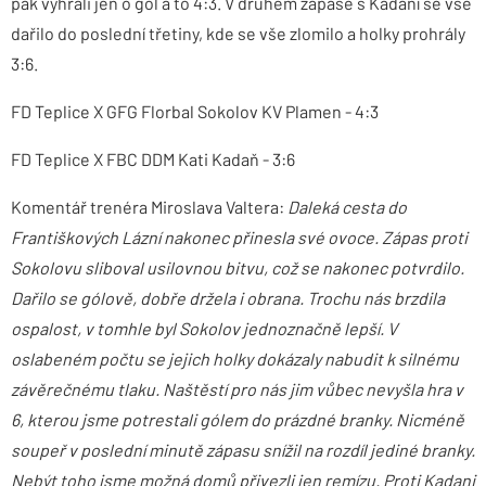
pak vyhráli jen o gól a to 4:3. V druhém zápase s Kadaní se vše
dařilo do poslední třetiny, kde se vše zlomilo a holky prohrály
3:6.
FD Teplice X GFG Florbal Sokolov KV Plamen - 4:3
FD Teplice X FBC DDM Kati Kadaň - 3:6
Komentář trenéra Miroslava Valtera:
Daleká cesta do
Františkových Lázní nakonec přinesla své ovoce. Zápas proti
Sokolovu sliboval usilovnou bitvu, což se nakonec potvrdilo.
Dařilo se gólově, dobře držela i obrana. Trochu nás brzdila
ospalost, v tomhle byl Sokolov jednoznačně lepší. V
oslabeném počtu se jejich holky dokázaly nabudit k silnému
závěrečnému tlaku. Naštěstí pro nás jim vůbec nevyšla hra v
6, kterou jsme potrestali gólem do prázdné branky. Nicméně
soupeř v poslední minutě zápasu snížil na rozdíl jediné branky.
Nebýt toho jsme možná domů přivezli jen remízu. Proti Kadani