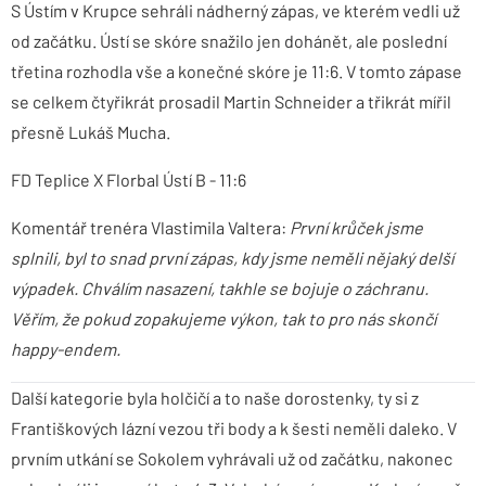
S Ústím v Krupce sehráli nádherný zápas, ve kterém vedli už
od začátku. Ústí se skóre snažilo jen dohánět, ale poslední
třetina rozhodla vše a konečné skóre je 11:6. V tomto zápase
se celkem čtyřikrát prosadil Martin Schneider a třikrát mířil
přesně Lukáš Mucha.
FD Teplice X Florbal Ústí B - 11:6
Komentář trenéra Vlastimila Valtera:
První krůček jsme
splnili, byl to snad první zápas, kdy jsme neměli nějaký delší
výpadek. Chválím nasazení, takhle se bojuje o záchranu.
Věřím, že pokud zopakujeme výkon, tak to pro nás skončí
happy-endem.
Další kategorie byla holčičí a to naše dorostenky, ty si z
Františkových lázní vezou tři body a k šesti neměli daleko. V
prvním utkání se Sokolem vyhrávali už od začátku, nakonec