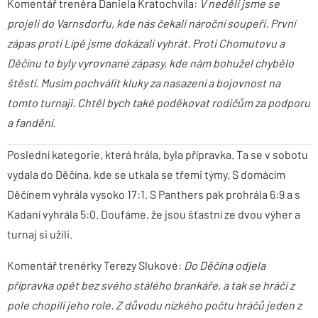
Komentář trenéra Daniela Kratochvíla:
V neděli jsme se
projeli do Varnsdorfu, kde nás čekali nároční soupeři. První
zápas proti Lípě jsme dokázali vyhrát. Proti Chomutovu a
Děčínu to byly vyrovnané zápasy, kde nám bohužel chybělo
štěstí. Musím pochválit kluky za nasazení a bojovnost na
tomto turnaji. Chtěl bych také poděkovat rodičům za podporu
a fandění.
Poslední kategorie, která hrála, byla přípravka. Ta se v sobotu
vydala do Děčína, kde se utkala se třemi týmy. S domácím
Děčínem vyhrála vysoko 17:1. S Panthers pak prohrála 6:9 a s
Kadaní vyhrála 5:0. Doufáme, že jsou šťastní ze dvou výher a
turnaj si užili.
Komentář trenérky Terezy Slukové:
Do Děčína odjela
přípravka opět bez svého stálého brankáře, a tak se hráči z
pole chopili jeho role. Z důvodu nízkého počtu hráčů jeden z