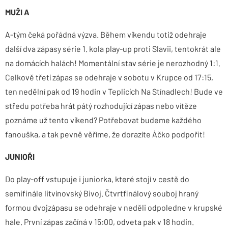
MUŽI A
A-tým čeká pořádná výzva. Během víkendu totiž odehraje
další dva zápasy série 1. kola play-up proti Slavii, tentokrát ale
na domácích halách! Momentální stav série je nerozhodný 1:1.
Celkově třetí zápas se odehraje v sobotu v Krupce od 17:15,
ten nedělní pak od 19 hodin v Teplicích Na Stínadlech! Bude ve
středu potřeba hrát pátý rozhodující zápas nebo vítěze
poznáme už tento víkend? Potřebovat budeme každého
fanouška, a tak pevně věříme, že dorazíte Áčko podpořit!
JUNIOŘI
Do play-off vstupuje i juniorka, které stojí v cestě do
semifinále litvínovský Bivoj. Čtvrtfinálový souboj hraný
formou dvojzápasu se odehraje v neděli odpoledne v krupské
hale. První zápas začíná v 15:00, odveta pak v 18 hodin.