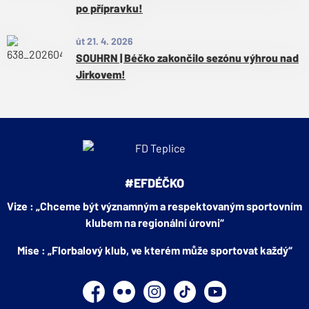
po přípravku!
út 21. 4. 2026
SOUHRN | Béčko zakončilo sezónu výhrou nad
Jirkovem!
#EFDÉČKO
Vize : „Chceme být významným a respektovaným sportovním
klubem na regionální úrovni“
Mise : „Florbalový klub, ve kterém může sportovat každý“
Facebook
Flickr
Instagram
TikTok
YouTube