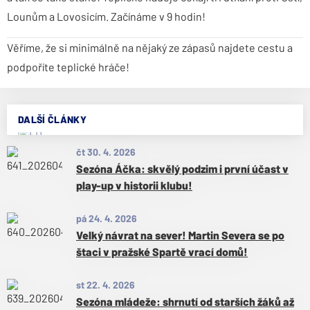
Lounům a Lovosicím. Začínáme v 9 hodin!
Věříme, že si minimálně na nějaký ze zápasů najdete cestu a
podpoříte teplické hráče!
DALŠÍ ČLÁNKY
čt 30. 4. 2026
Sezóna Áčka: skvělý podzim i první účast v
play-up v historii klubu!
pá 24. 4. 2026
Velký návrat na sever! Martin Severa se po
štaci v pražské Spartě vrací domů!
st 22. 4. 2026
Sezóna mládeže: shrnutí od starších žáků až