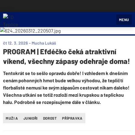
FD Teplice
MENU
čt 12. 3. 2026
- Mucha Lukáš
PROGRAM | Efdéčko čeká atraktivní
víkend, všechny zápasy odehraje doma!
Tentokrát se to sešlo opravdu dobře! I vzhledem k dnešním
cenám pohonných hmot bude velkou výhodou, že tepličtí
florbalisté nemusí ke svým zápasům cestovat nikam daleko!
Všechna utkání se totiž rozloží mezi krupskou a teplickou
halu. Podrobně se rozepisujeme dále v článku.
MUŽI A
JUNIOŘI
DOROST
PŘÍPRAVKA