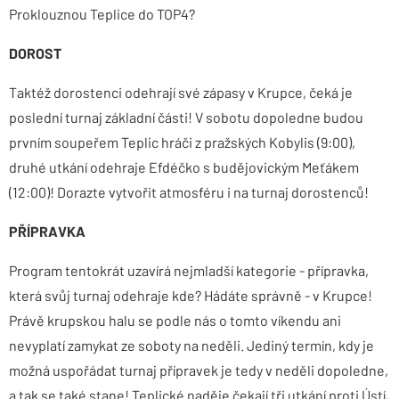
Proklouznou Teplice do TOP4?
DOROST
Taktéž dorostenci odehrají své zápasy v Krupce, čeká je
poslední turnaj základní části! V sobotu dopoledne budou
prvním soupeřem Teplic hráči z pražských Kobylis (9:00),
druhé utkání odehraje Efdéčko s budějovickým Meťákem
(12:00)! Dorazte vytvořit atmosféru i na turnaj dorostenců!
PŘÍPRAVKA
Program tentokrát uzavírá nejmladší kategorie - přípravka,
která svůj turnaj odehraje kde? Hádáte správně - v Krupce!
Právě krupskou halu se podle nás o tomto víkendu ani
nevyplatí zamykat ze soboty na neděli. Jediný termín, kdy je
možná uspořádat turnaj přípravek je tedy v neděli dopoledne,
a tak se také stane! Teplické naděje čekají tři utkání proti Ústí,